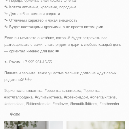
🐾 Порода: ориентальная кошка / Oriental
🐾 Котята активные, красивые, породные
🐾 Для любви, семьи и радости
🐾 Отличный характер и яркая внешность
🐾 Будут настоящими друзьями, а не просто питомцами
Если вы мечтаете о котёнке, который будет встречать вас,
разговаривать с вами, спать рядом и дарить любовь каждый день
— ориентал именно для вас ❤️
📞 Рахим: +7 995 951-15-55
Пишите и звоните, такие ушастые малыши долго не ждут своих
родителей! 🐱✨
#ориентальныекотята, #ориентальнаякошка, #ориентал,
#котятапродажа, #купитькотенка, #котеноквдом, #orientalkittens,
#orientalcat, #kittensforsale, #catlover, #beautifulkittens, #catbreeder
Фото