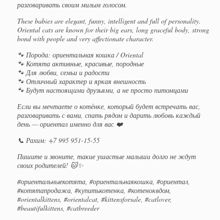
разговаривать своим милым голосом.
These babies are elegant, funny, intelligent and full of personality.
Oriental cats are known for their big ears, long graceful body, strong
bond with people and very affectionate character.
🐾 Порода: ориентальная кошка / Oriental
🐾 Котята активные, красивые, породные
🐾 Для любви, семьи и радости
🐾 Отличный характер и яркая внешность
🐾 Будут настоящими друзьями, а не просто питомцами
Если вы мечтаете о котёнке, который будет встречать вас,
разговаривать с вами, спать рядом и дарить любовь каждый
день — ориентал именно для вас ❤️
📞 Рахим: +7 995 951-15-55
Пишите и звоните, такие ушастые малыши долго не ждут
своих родителей! 🐱✨
#ориентальныекотята, #ориентальнаякошка, #ориентал,
#котятапродажа, #купитькотенка, #котеноквдом,
#orientalkittens, #orientalcat, #kittensforsale, #catlover,
#beautifulkittens, #catbreeder